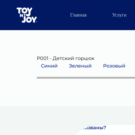
Главная
Услуги
P001 - Детский горшок
Синий
Зеленый
Розовый
P001 blue
P001 green
P001 pink
Заинтересованы?