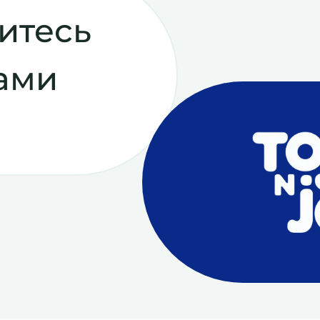
итесь
ами