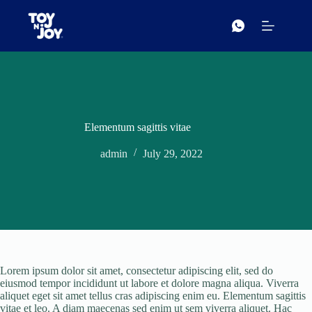
Skip
to
content
Elementum sagittis vitae
admin
July 29, 2022
Lorem ipsum dolor sit amet, consectetur adipiscing elit, sed do
eiusmod tempor incididunt ut labore et dolore magna aliqua. Viverra
aliquet eget sit amet tellus cras adipiscing enim eu. Elementum sagittis
vitae et leo. A diam maecenas sed enim ut sem viverra aliquet. Hac