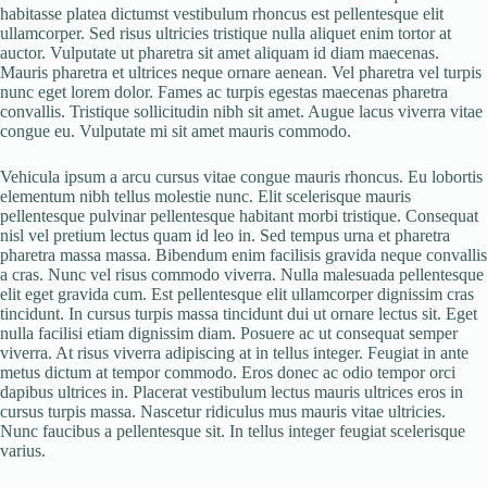
habitasse platea dictumst vestibulum rhoncus est pellentesque elit
ullamcorper. Sed risus ultricies tristique nulla aliquet enim tortor at
auctor. Vulputate ut pharetra sit amet aliquam id diam maecenas.
Mauris pharetra et ultrices neque ornare aenean. Vel pharetra vel turpis
nunc eget lorem dolor. Fames ac turpis egestas maecenas pharetra
convallis. Tristique sollicitudin nibh sit amet. Augue lacus viverra vitae
congue eu. Vulputate mi sit amet mauris commodo.
Vehicula ipsum a arcu cursus vitae congue mauris rhoncus. Eu lobortis
elementum nibh tellus molestie nunc. Elit scelerisque mauris
pellentesque pulvinar pellentesque habitant morbi tristique. Consequat
nisl vel pretium lectus quam id leo in. Sed tempus urna et pharetra
pharetra massa massa. Bibendum enim facilisis gravida neque convallis
a cras. Nunc vel risus commodo viverra. Nulla malesuada pellentesque
elit eget gravida cum. Est pellentesque elit ullamcorper dignissim cras
tincidunt. In cursus turpis massa tincidunt dui ut ornare lectus sit. Eget
nulla facilisi etiam dignissim diam. Posuere ac ut consequat semper
viverra. At risus viverra adipiscing at in tellus integer. Feugiat in ante
metus dictum at tempor commodo. Eros donec ac odio tempor orci
dapibus ultrices in. Placerat vestibulum lectus mauris ultrices eros in
cursus turpis massa. Nascetur ridiculus mus mauris vitae ultricies.
Nunc faucibus a pellentesque sit. In tellus integer feugiat scelerisque
varius.