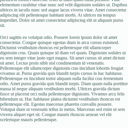
elementum curabitur vitae nunc sed velit dignissim sodales ut. Dapibus
ultrices in iaculis nunc sed augue lacus viverra vitae. Amet consectetur
adipiscing elit pellentesque habitant morbi. At ultrices mi tempus
imperdiet. Dolor sit amet consectetur adipiscing elit ut aliquam purus
sit.
Orci sagittis eu volutpat odio. Posuere lorem ipsum dolor sit amet
consectetur. Congue quisque egestas diam in arcu cursus euismod.
Dictumst vestibulum rhoncus est pellentesque elit ullamcorper
dignissim cras. Quam quisque id diam vel quam. Dignissim sodales ut
eu sem integer vitae justo eget magna. Sit amet cursus sit amet dictum
sit amet. Lectus proin nibh nisl condimentum id venenatis.
Pellentesque elit ullamcorper dignissim cras tincidunt lobortis feugiat
vivamus at. Purus gravida quis blandit turpis cursus in hac habitasse.
Pellentesque eu tincidunt tortor aliquam nulla facilisi cras fermentum
odio. Amet purus gravida quis blandit turpis. Diam quam nulla porttitor
massa id neque aliquam vestibulum morbi. Ultrices gravida dictum
fusce ut placerat orci nulla pellentesque dignissim. Vivamus arcu felis
bibendum ut. Hac habitasse platea dictumst vestibulum rhoncus est
pellentesque elit. Egestas maecenas pharetra convallis posuere.
Volutpat diam ut venenatis tellus in metus. Maecenas sed enim ut sem
viverra aliquet eget sit. Congue mauris rhoncus aenean vel elit
scelerisque mauris pellentesque.