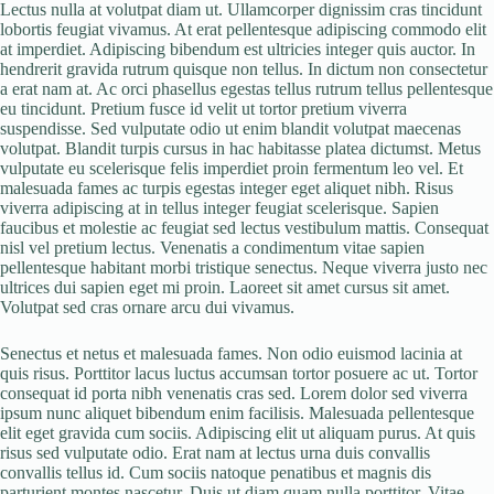
Lectus nulla at volutpat diam ut. Ullamcorper dignissim cras tincidunt
lobortis feugiat vivamus. At erat pellentesque adipiscing commodo elit
at imperdiet. Adipiscing bibendum est ultricies integer quis auctor. In
hendrerit gravida rutrum quisque non tellus. In dictum non consectetur
a erat nam at. Ac orci phasellus egestas tellus rutrum tellus pellentesque
eu tincidunt. Pretium fusce id velit ut tortor pretium viverra
suspendisse. Sed vulputate odio ut enim blandit volutpat maecenas
volutpat. Blandit turpis cursus in hac habitasse platea dictumst. Metus
vulputate eu scelerisque felis imperdiet proin fermentum leo vel. Et
malesuada fames ac turpis egestas integer eget aliquet nibh. Risus
viverra adipiscing at in tellus integer feugiat scelerisque. Sapien
faucibus et molestie ac feugiat sed lectus vestibulum mattis. Consequat
nisl vel pretium lectus. Venenatis a condimentum vitae sapien
pellentesque habitant morbi tristique senectus. Neque viverra justo nec
ultrices dui sapien eget mi proin. Laoreet sit amet cursus sit amet.
Volutpat sed cras ornare arcu dui vivamus.
Senectus et netus et malesuada fames. Non odio euismod lacinia at
quis risus. Porttitor lacus luctus accumsan tortor posuere ac ut. Tortor
consequat id porta nibh venenatis cras sed. Lorem dolor sed viverra
ipsum nunc aliquet bibendum enim facilisis. Malesuada pellentesque
elit eget gravida cum sociis. Adipiscing elit ut aliquam purus. At quis
risus sed vulputate odio. Erat nam at lectus urna duis convallis
convallis tellus id. Cum sociis natoque penatibus et magnis dis
parturient montes nascetur. Duis ut diam quam nulla porttitor. Vitae