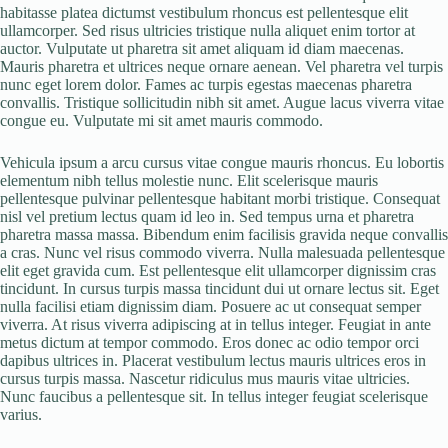
habitasse platea dictumst vestibulum rhoncus est pellentesque elit
ullamcorper. Sed risus ultricies tristique nulla aliquet enim tortor at
auctor. Vulputate ut pharetra sit amet aliquam id diam maecenas.
Mauris pharetra et ultrices neque ornare aenean. Vel pharetra vel turpis
nunc eget lorem dolor. Fames ac turpis egestas maecenas pharetra
convallis. Tristique sollicitudin nibh sit amet. Augue lacus viverra vitae
congue eu. Vulputate mi sit amet mauris commodo.
Vehicula ipsum a arcu cursus vitae congue mauris rhoncus. Eu lobortis
elementum nibh tellus molestie nunc. Elit scelerisque mauris
pellentesque pulvinar pellentesque habitant morbi tristique. Consequat
nisl vel pretium lectus quam id leo in. Sed tempus urna et pharetra
pharetra massa massa. Bibendum enim facilisis gravida neque convallis
a cras. Nunc vel risus commodo viverra. Nulla malesuada pellentesque
elit eget gravida cum. Est pellentesque elit ullamcorper dignissim cras
tincidunt. In cursus turpis massa tincidunt dui ut ornare lectus sit. Eget
nulla facilisi etiam dignissim diam. Posuere ac ut consequat semper
viverra. At risus viverra adipiscing at in tellus integer. Feugiat in ante
metus dictum at tempor commodo. Eros donec ac odio tempor orci
dapibus ultrices in. Placerat vestibulum lectus mauris ultrices eros in
cursus turpis massa. Nascetur ridiculus mus mauris vitae ultricies.
Nunc faucibus a pellentesque sit. In tellus integer feugiat scelerisque
varius.