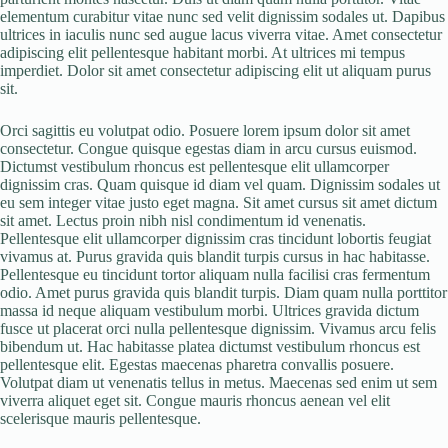
elementum curabitur vitae nunc sed velit dignissim sodales ut. Dapibus
ultrices in iaculis nunc sed augue lacus viverra vitae. Amet consectetur
adipiscing elit pellentesque habitant morbi. At ultrices mi tempus
imperdiet. Dolor sit amet consectetur adipiscing elit ut aliquam purus
sit.
Orci sagittis eu volutpat odio. Posuere lorem ipsum dolor sit amet
consectetur. Congue quisque egestas diam in arcu cursus euismod.
Dictumst vestibulum rhoncus est pellentesque elit ullamcorper
dignissim cras. Quam quisque id diam vel quam. Dignissim sodales ut
eu sem integer vitae justo eget magna. Sit amet cursus sit amet dictum
sit amet. Lectus proin nibh nisl condimentum id venenatis.
Pellentesque elit ullamcorper dignissim cras tincidunt lobortis feugiat
vivamus at. Purus gravida quis blandit turpis cursus in hac habitasse.
Pellentesque eu tincidunt tortor aliquam nulla facilisi cras fermentum
odio. Amet purus gravida quis blandit turpis. Diam quam nulla porttitor
massa id neque aliquam vestibulum morbi. Ultrices gravida dictum
fusce ut placerat orci nulla pellentesque dignissim. Vivamus arcu felis
bibendum ut. Hac habitasse platea dictumst vestibulum rhoncus est
pellentesque elit. Egestas maecenas pharetra convallis posuere.
Volutpat diam ut venenatis tellus in metus. Maecenas sed enim ut sem
viverra aliquet eget sit. Congue mauris rhoncus aenean vel elit
scelerisque mauris pellentesque.