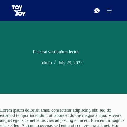
Skip
to
content
Placerat vestibulum lectus
admin
July 29, 2022
Lorem ipsum dolor sit amet, consectetur adipiscing elit, sed do
eiusmod tempor incididunt ut labore et dolore magna aliqua. Viverra
aliquet eget sit amet tellus cras adipiscing enim eu. Elementum sagittis
vitae et leo. A diam maecenas sed enim ut sem viverra aliquet. Hac