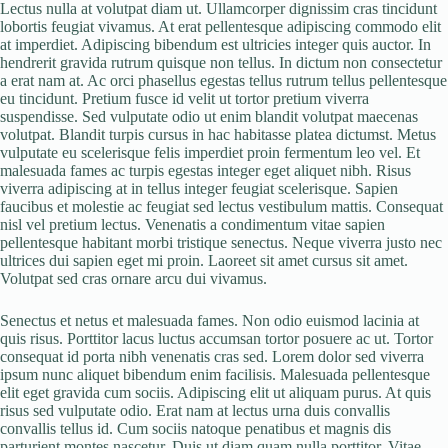
Lectus nulla at volutpat diam ut. Ullamcorper dignissim cras tincidunt
lobortis feugiat vivamus. At erat pellentesque adipiscing commodo elit
at imperdiet. Adipiscing bibendum est ultricies integer quis auctor. In
hendrerit gravida rutrum quisque non tellus. In dictum non consectetur
a erat nam at. Ac orci phasellus egestas tellus rutrum tellus pellentesque
eu tincidunt. Pretium fusce id velit ut tortor pretium viverra
suspendisse. Sed vulputate odio ut enim blandit volutpat maecenas
volutpat. Blandit turpis cursus in hac habitasse platea dictumst. Metus
vulputate eu scelerisque felis imperdiet proin fermentum leo vel. Et
malesuada fames ac turpis egestas integer eget aliquet nibh. Risus
viverra adipiscing at in tellus integer feugiat scelerisque. Sapien
faucibus et molestie ac feugiat sed lectus vestibulum mattis. Consequat
nisl vel pretium lectus. Venenatis a condimentum vitae sapien
pellentesque habitant morbi tristique senectus. Neque viverra justo nec
ultrices dui sapien eget mi proin. Laoreet sit amet cursus sit amet.
Volutpat sed cras ornare arcu dui vivamus.
Senectus et netus et malesuada fames. Non odio euismod lacinia at
quis risus. Porttitor lacus luctus accumsan tortor posuere ac ut. Tortor
consequat id porta nibh venenatis cras sed. Lorem dolor sed viverra
ipsum nunc aliquet bibendum enim facilisis. Malesuada pellentesque
elit eget gravida cum sociis. Adipiscing elit ut aliquam purus. At quis
risus sed vulputate odio. Erat nam at lectus urna duis convallis
convallis tellus id. Cum sociis natoque penatibus et magnis dis
parturient montes nascetur. Duis ut diam quam nulla porttitor. Vitae