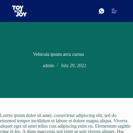
Skip
to
content
Vehicula ipsum arcu cursus
admin
July 29, 2022
Lorem ipsum dolor sit amet, consectetur adipiscing elit, sed do
eiusmod tempor incididunt ut labore et dolore magna aliqua. Viverra
aliquet eget sit amet tellus cras adipiscing enim eu. Elementum sagittis
vitae et leo. A diam maecenas sed enim ut sem viverra aliquet. Hac