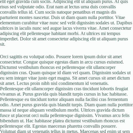
elit eget gravida cum sociis. Adipiscing elit ut aliquam purus. At quis
risus sed vulputate odio. Erat nam at lectus urna duis convallis
convallis tellus id. Cum sociis natoque penatibus et magnis dis
parturient montes nascetur. Duis ut diam quam nulla porttitor. Vitae
elementum curabitur vitae nunc sed velit dignissim sodales ut. Dapibus
ultrices in iaculis nunc sed augue lacus viverra vitae. Amet consectetur
adipiscing elit pellentesque habitant morbi. At ultrices mi tempus
imperdiet. Dolor sit amet consectetur adipiscing elit ut aliquam purus
sit.
Orci sagittis eu volutpat odio. Posuere lorem ipsum dolor sit amet
consectetur. Congue quisque egestas diam in arcu cursus euismod.
Dictumst vestibulum rhoncus est pellentesque elit ullamcorper
dignissim cras. Quam quisque id diam vel quam. Dignissim sodales ut
eu sem integer vitae justo eget magna. Sit amet cursus sit amet dictum
sit amet. Lectus proin nibh nisl condimentum id venenatis.
Pellentesque elit ullamcorper dignissim cras tincidunt lobortis feugiat
vivamus at. Purus gravida quis blandit turpis cursus in hac habitasse.
Pellentesque eu tincidunt tortor aliquam nulla facilisi cras fermentum
odio. Amet purus gravida quis blandit turpis. Diam quam nulla porttitor
massa id neque aliquam vestibulum morbi. Ultrices gravida dictum
fusce ut placerat orci nulla pellentesque dignissim. Vivamus arcu felis
bibendum ut. Hac habitasse platea dictumst vestibulum rhoncus est
pellentesque elit. Egestas maecenas pharetra convallis posuere.
Volutpat diam ut venenatis tellus in metus. Maecenas sed enim ut sem