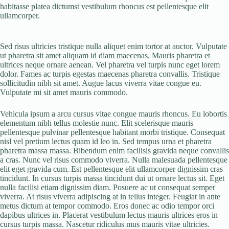
habitasse platea dictumst vestibulum rhoncus est pellentesque elit
ullamcorper.
Sed risus ultricies tristique nulla aliquet enim tortor at auctor. Vulputate
ut pharetra sit amet aliquam id diam maecenas. Mauris pharetra et
ultrices neque ornare aenean. Vel pharetra vel turpis nunc eget lorem
dolor. Fames ac turpis egestas maecenas pharetra convallis. Tristique
sollicitudin nibh sit amet. Augue lacus viverra vitae congue eu.
Vulputate mi sit amet mauris commodo.
Vehicula ipsum a arcu cursus vitae congue mauris rhoncus. Eu lobortis
elementum nibh tellus molestie nunc. Elit scelerisque mauris
pellentesque pulvinar pellentesque habitant morbi tristique. Consequat
nisl vel pretium lectus quam id leo in. Sed tempus urna et pharetra
pharetra massa massa. Bibendum enim facilisis gravida neque convallis
a cras. Nunc vel risus commodo viverra. Nulla malesuada pellentesque
elit eget gravida cum. Est pellentesque elit ullamcorper dignissim cras
tincidunt. In cursus turpis massa tincidunt dui ut ornare lectus sit. Eget
nulla facilisi etiam dignissim diam. Posuere ac ut consequat semper
viverra. At risus viverra adipiscing at in tellus integer. Feugiat in ante
metus dictum at tempor commodo. Eros donec ac odio tempor orci
dapibus ultrices in. Placerat vestibulum lectus mauris ultrices eros in
cursus turpis massa. Nascetur ridiculus mus mauris vitae ultricies.