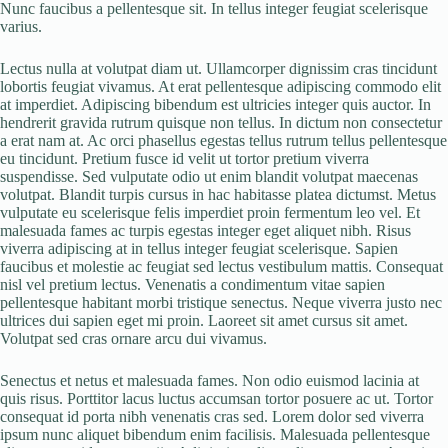
Nunc faucibus a pellentesque sit. In tellus integer feugiat scelerisque
varius.
Lectus nulla at volutpat diam ut. Ullamcorper dignissim cras tincidunt
lobortis feugiat vivamus. At erat pellentesque adipiscing commodo elit
at imperdiet. Adipiscing bibendum est ultricies integer quis auctor. In
hendrerit gravida rutrum quisque non tellus. In dictum non consectetur
a erat nam at. Ac orci phasellus egestas tellus rutrum tellus pellentesque
eu tincidunt. Pretium fusce id velit ut tortor pretium viverra
suspendisse. Sed vulputate odio ut enim blandit volutpat maecenas
volutpat. Blandit turpis cursus in hac habitasse platea dictumst. Metus
vulputate eu scelerisque felis imperdiet proin fermentum leo vel. Et
malesuada fames ac turpis egestas integer eget aliquet nibh. Risus
viverra adipiscing at in tellus integer feugiat scelerisque. Sapien
faucibus et molestie ac feugiat sed lectus vestibulum mattis. Consequat
nisl vel pretium lectus. Venenatis a condimentum vitae sapien
pellentesque habitant morbi tristique senectus. Neque viverra justo nec
ultrices dui sapien eget mi proin. Laoreet sit amet cursus sit amet.
Volutpat sed cras ornare arcu dui vivamus.
Senectus et netus et malesuada fames. Non odio euismod lacinia at
quis risus. Porttitor lacus luctus accumsan tortor posuere ac ut. Tortor
consequat id porta nibh venenatis cras sed. Lorem dolor sed viverra
ipsum nunc aliquet bibendum enim facilisis. Malesuada pellentesque